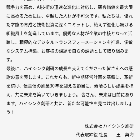
競争力を高め、AI技術の迅速な進化に対応し、顧客価値を最大限
に高めるためには、卓越した人材が不可欠です。私たちは、優れ
た才能の育成と技術投資に深くコミットし、絶えず進化し続ける
組織風土を創造しています。優秀な人材が企業の中核となって活
躍し、積極的なデジタルトランスフォーメーションを推進、俊敏
なシステム構築、お客様の課題を自らの課題として取り組みま
す。
最後に、ハイシンク創研の成長を支えてくださった皆さんへの感
謝の意を表します。これからも、新中期経営計画を基盤に、革新
を続け、信華信の創業30年を迎える節目に、素晴らしい成果を携
え、共に未来を築いていきましょう。 皆さん、未来は目前にあり
ます。ハイシンク創研と共に、新たな可能性を見つけ出しましょ
う！
株式会社 ハイシンク創研
代表取締役 社長 王 興海