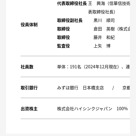
代表取締役社長
王 興海（信華信技術國
表取締役社長）
取締役副社長
黒川 順司
役員体制
取締役
倉田 英樹（株式会社
取締役
藤井 和紀
監査役
上矢 博
社員数
単体：191名（2024年12月現在）、連結：1
取引銀行
みずほ銀行 日本橋支店 / 京都銀
出資株主
株式会社ハイシンクジャパン 100%