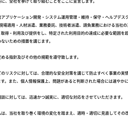
善に、全社を挙げて取り組むことをここに宣言します。
務アプリケーション開発・システム運用管理・維持・保守・ヘルプデス
習の現場適用・人材派遣、業務委託、技術者派遣、請負業務における当社
、取得・利用及び提供をし、特定された利用目的の達成に必要な範囲を
わないための措置を講じます。
定める指針及びその他の規範を遵守致します。
どのリスクに対しては、合理的な安全対策を講じて防止すべく事業の実
ます。また、個人情報保護上、問題があると判断された場合には速やか
相談に対しては、迅速かつ誠実に、適切な対応をさせていただきます。
ムは、当社を取り巻く環境の変化を踏まえ、適時・適切に見直してその