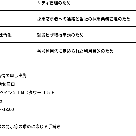
リティ管理のため
採用応募者への連絡と当社の採用業務管理のため
連情報
就労ビザ取得申請のため
番号利用法に定められた利用目的のため
苦情の申し出先
合せ窓口
ツイン２１MIDタワー １５Ｆ
p
18:00
録の開示等の求めに応じる手続き