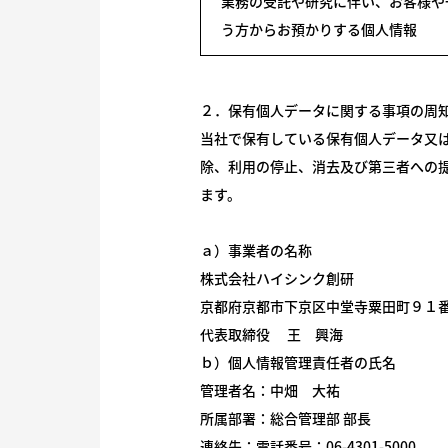
業務の受託や研究に伴い、お客様や
う方からお預かりする個人情報
２．保有個人データに関する事項の周
当社で保有している保有個人データ又
除、利用の停止、消去及び第三者への
ます。
ａ）事業者の名称
株式会社ハイシンク創研
京都府京都市下京区中堂寺粟田町９１
代表取締役 王 興海
ｂ）個人情報管理責任者の氏名
管理者名：中畑 大祐
所属部署：総合管理部 部長
連絡先：電話番号：06-4301-5000