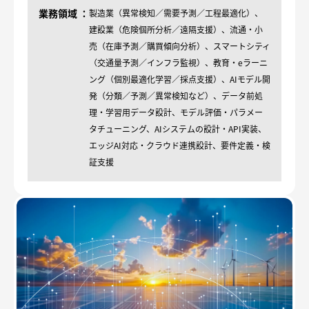
業務領域
製造業（異常検知／需要予測／工程最適化）、
建設業（危険個所分析／遠隔支援）、流通・小
売（在庫予測／購買傾向分析）、スマートシティ
（交通量予測／インフラ監視）、教育・eラーニ
ング（個別最適化学習／採点支援）、AIモデル開
発（分類／予測／異常検知など）、データ前処
理・学習用データ設計、モデル評価・パラメー
タチューニング、AIシステムの設計・API実装、
エッジAI対応・クラウド連携設計、要件定義・検
証支援