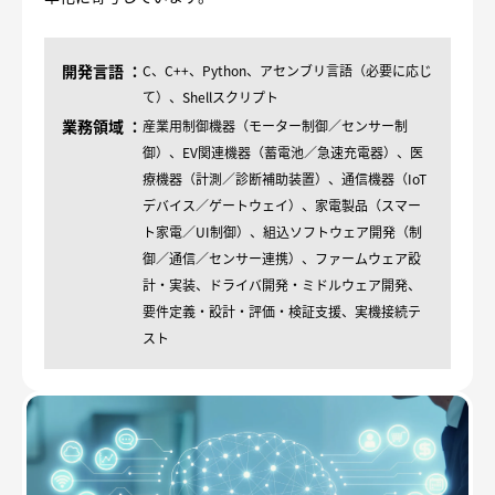
開発言語
C、C++、Python、アセンブリ言語（必要に応じ
て）、Shellスクリプト
業務領域
産業用制御機器（モーター制御／センサー制
御）、EV関連機器（蓄電池／急速充電器）、医
療機器（計測／診断補助装置）、通信機器（IoT
デバイス／ゲートウェイ）、家電製品（スマー
ト家電／UI制御）、組込ソフトウェア開発（制
御／通信／センサー連携）、ファームウェア設
計・実装、ドライバ開発・ミドルウェア開発、
要件定義・設計・評価・検証支援、実機接続テ
スト